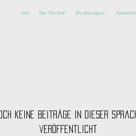
ed
Start
Über "Das Deck"
Wie alles begann...
Spielanleit
och keine Beiträge in dieser Sprac
veröffentlicht