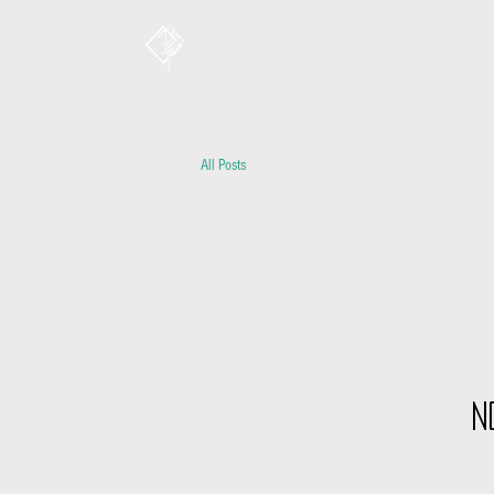
Cambio unliMit
All Posts
N