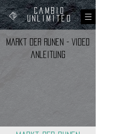
Cambio
unliMited
markt der runen - Video
anleitung